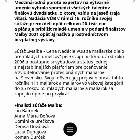
Medzinárodná porota expertov na výtvarné
umenie vybrala spomedzi všetkých talentov
finálovú dvadsiatku, z ktorej vzídu na jeseň traja
víťazi. Nadácia VÚB v rámci 16. ročníka svojej
súťaže prerozdelí opäť celkovo 20-tisíc eur
a plánuje priblížiť mladé umenie v podaní finalistov
Maľby 2021 opäť aj naživo prostredníctvom
bezplatnej výstavy.
Súťaž „Maľba - Cena Nadácie VÚB za maliarske dielo
pre mladých umelcov“ píše svoju históriu už od roku
2006 a postupne si vybudovala status jednej
z najstabilnejších platforiem pre oceňovanie
a zviditeľňovanie profesionálnych maliarov
na Slovensku. Svoju dôveru jej prejavilo počas tohto
ročníka 111 maliarok a maliarov vo vekovej kategórii
do 35 rokov. 55 mladých maliarov a maliarok sa
zapojilo úplne po prvýkrát.
Finalisti súťaže Maľba:
Ján Bátorek
Anna Mária Beňová
Dominika Brečková
Denisa Dováľová
Lucia Dunajová
Roman Ďurček