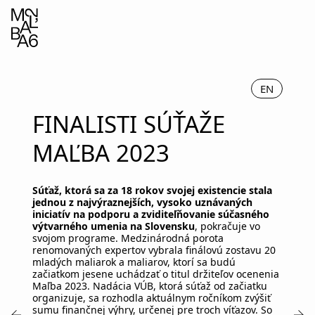
EN
FINALISTI SÚŤAŽE
MAĽBA 2023
Súťaž, ktorá sa za 18 rokov svojej existencie stala
jednou z najvýraznejších, vysoko uznávaných
iniciatív na podporu a zviditeľňovanie súčasného
výtvarného umenia na Slovensku
, pokračuje vo
svojom programe. Medzinárodná porota
renomovaných expertov vybrala finálovú zostavu 20
mladých maliarok a maliarov, ktorí sa budú
začiatkom jesene uchádzať o titul držiteľov ocenenia
Maľba 2023. Nadácia VÚB, ktorá súťaž od začiatku
organizuje, sa rozhodla aktuálnym ročníkom zvýšiť
sumu finančnej výhry, určenej pre troch víťazov. So