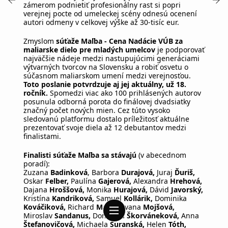
zámerom podnietiť profesionálny rast si popri
verejnej pocte od umeleckej scény odnesú ocenení
autori odmeny v celkovej výške až 30-tisíc eur.
Zmyslom
súťaže Maľba - Cena Nadácie VÚB za
maliarske dielo pre mladých umelcov
je podporovať
najväčšie nádeje medzi nastupujúcimi generáciami
výtvarných tvorcov na Slovensku a robiť osvetu o
súčasnom maliarskom umení medzi verejnosťou.
Toto poslanie potvrdzuje aj jej aktuálny, už 18.
ročník.
Spomedzi viac ako 100 prihlásených autorov
posunula odborná porota do finálovej dvadsiatky
značný počet nových mien. Cez túto vysoko
sledovanú platformu dostalo príležitosť aktuálne
prezentovať svoje diela až 12 debutantov medzi
finalistami.
Finalisti súťaže Maľba sa stávajú
(v abecednom
poradí):
Zuzana
Badinková
, Barbora
Durajová,
Juraj
Ďuriš,
Oskar
Felber,
Paulína
Gajerová,
Alexandra
Hrehová,
Dajana
Hroššová,
Monika
Hurajová,
Dávid
Javorský,
Kristína
Kandriková,
Samuel
Kollárik,
Dominika
Kováčiková,
Richard
Marco,
Ivana
Mojšová,
Miroslav
Sandanus,
Dominika
Škorváneková,
Anna
Štefanovičová,
Michaela
Šuranská,
Helen
Tóth,